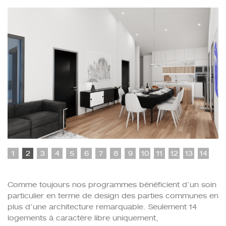
1
2
3
4
5
6
7
8
9
10
11
12
13
14
Comme toujours nos programmes bénéficient d’un soin
particulier en terme de design des parties communes en
plus d’une architecture remarquable. Seulement 14
logements à caractère libre uniquement,